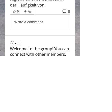
der Häufigkeit von 
0
0
Write a comment...
About
Welcome to the group! You can
connect with other members,
ge
...
Read more
Members
Hammad Ali
Follow
samparkerz
Follow
samparkerz