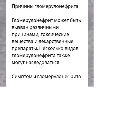
Причины гломерулонефрита
Гломерулонефрит может быть 
вызван различными 
причинами, токсические 
вещества и лекарственные 
препараты. Несколько видов 
гломерулонефрита также 
могут наследоваться.
Симптомы гломерулонефрита
Симптомы гломерулонефрита 
могут варьироваться в 
зависимости от степени 
повреждения гломерулов и 
наличия других заболеваний 
почек. К ним могут 