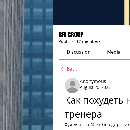
BFL GROUP
Public
·
112 members
Discussion
Media
Back
Anonymous
August 26, 2023
Как похудеть н
тренера
Худейте на 40 кг без дороги