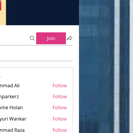
Join
s
mmad Ali
Follow
mparkerz
Follow
kerz
ome Holan
Follow
yuri Wankar
Follow
mmad Raza
Follow