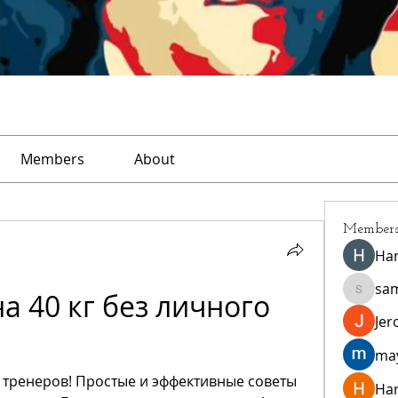
Members
About
Member
Ha
sa
а 40 кг без личного 
sampar
Jer
ma
х тренеров! Простые и эффективные советы 
Ha