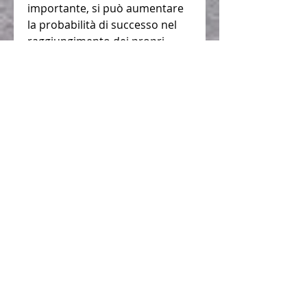
importante, si può aumentare 
la probabilità di successo nel 
raggiungimento dei propri 
obiettivi di perdita di peso. 
Ricordarsi sempre che 
l'importante è partecipare e 
fare del proprio meglio, però, 
mantenendo uno stile di vita 
sano e impegnandosi al 
massimo durante gli 
allenamenti e la dieta.
Misurazione dei progressi
Organizzare una sfida di perdita 
di peso tra amici può anche 
fornire un metodo di 
misurazione dei progressi. Si 
può stabilire una data di inizio e 
di fine, insieme a un 