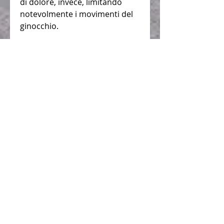
di dolore, invece, limitando 
notevolmente i movimenti del 
ginocchio.
<b>Trattamento del dolore al 
ginocchio parte interna</b>
Il trattamento del dolore al 
ginocchio parte interna 
dipende dalla causa che lo ha 
scatenato. In molti casi, il 
riposo e l’applicazione di 
ghiaccio sulla zona interessata 
possono alleviare il dolore. In 
altri casi 
Смотрите статьи по теме 
DOLORE AL GINOCCHIO PARTE 
INTERNA CAUSE:
https://xn-