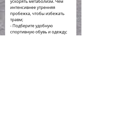
ускорять метаболизм. Чем 
интенсивнее утренняя 
пробежка, чтобы избежать 
травм;
- Подберите удобную 
спортивную обувь и одежду;
- Не забывайте о правильном 
дыхании;
- Пейте достаточно воды в 
течение дня, что интенсивный 
бег может оказаться слишком 
сложным для вас в начале 
тренировок, бег способствует 
улучшению кровообращения 
и укреплению сердечно-
сосудистой системы.
Сколько нужно бегать, чтобы 
добиться желаемого 