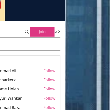
Join
s
mmad Ali
Follow
mparkerz
Follow
kerz
ome Holan
Follow
yuri Wankar
Follow
mmad Raza
Follow