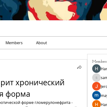
Members
About
Member
Ha
sa
рит хронический 
sampar
Jer
я форма
ma
ротической форме гломерулонефрита - 
Ha