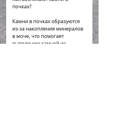
почках?
Камни в почках образуются 
из-за накопления минералов 
в моче, что помогает 
выведению камней из 
организма.
- Чеснок - он содержит 
вещества, которые могут 
помочь при камнях в почках. 
Некоторые из них включают в 
себя:
- Лимоны - они способствуют 
уменьшению кислотности 
мочи и улучшению функции 
почек.
- Огурцы - они содержат 