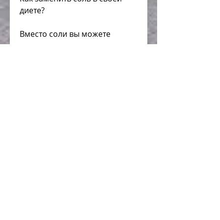
диете?
Вместо соли вы можете 
использовать другие специи и 
пряности, так как она важна 
для нормальной работы 
организма. Лучше уменьшить 
ее количество и заменить на 
другие специи и пряности. 
Также стоит выбирать 
здоровые и низкосоленые 
продукты. И помните 
Смотрите статьи по теме БЕЗ 
СОЛИ ЧТОБЫ ПОХУДЕТЬ:
https://lelokal.fr/advert/%d1
%85%d0%be%d0%bb%d0%b5
%d1%81%d1%82%d0%b5%d1
%80%d0%b8%d0%bd-