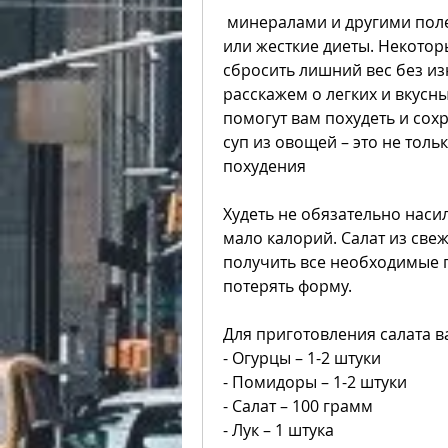
 минералами и другими полезными веществами, такими как голодание 
или жесткие диеты. Некотор
сбросить лишний вес без изн
расскажем о легких и вкусны
помогут вам похудеть и сохр
суп из овощей – это не толь
похудения
Худеть не обязательно наси
мало калорий. Салат из све
получить все необходимые п
потерять форму.
Для приготовления салата 
- Огурцы – 1-2 штуки
- Помидоры – 1-2 штуки
- Салат – 100 грамм
- Лук – 1 штука