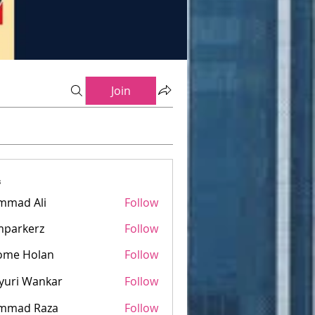
Join
s
mmad Ali
Follow
mparkerz
Follow
kerz
ome Holan
Follow
yuri Wankar
Follow
mmad Raza
Follow