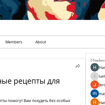
Members
About
Member
Ha
sa
ные рецепты для 
sampar
Jer
ma
пты помогут Вам похудеть без особых 
Ha