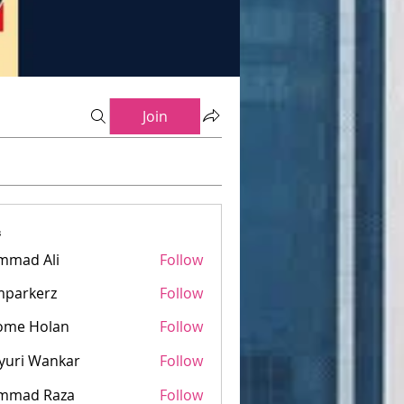
Join
s
mmad Ali
Follow
mparkerz
Follow
kerz
ome Holan
Follow
yuri Wankar
Follow
mmad Raza
Follow