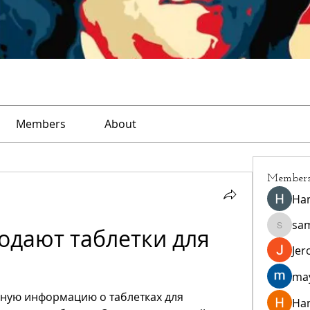
Members
About
Member
Ha
sa
одают таблетки для 
sampar
Jer
ma
ную информацию о таблетках для 
Ha