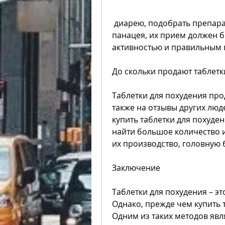
 диарею, подобрать препарат, что таблетки для похудения – это не 
панацея, их прием должен 
активностью и правильным 
До скольки продают таблетк
Таблетки для похудения прод
также на отзывы других люд
купить таблетки для похуден
найти большое количество и
их производство, головную б
Заключение
Таблетки для похудения – э
Однако, прежде чем купить т
Одним из таких методов явля