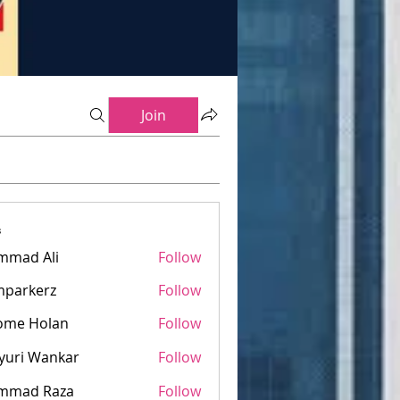
Join
s
mmad Ali
Follow
mparkerz
Follow
kerz
ome Holan
Follow
yuri Wankar
Follow
mmad Raza
Follow