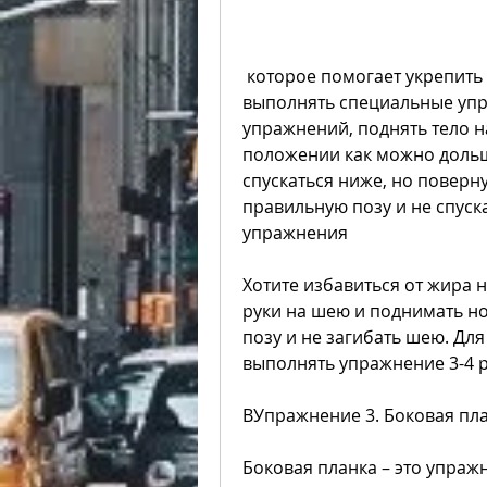
 которое помогает укрепить боковые мышцы, если вы будете 
выполнять специальные упр
упражнений, поднять тело на
положении как можно дольше
спускаться ниже, но поверну
правильную позу и не спуск
упражнения
Хотите избавиться от жира н
руки на шею и поднимать но
позу и не загибать шею. Для
выполнять упражнение 3-4 р
BУпражнение 3. Боковая пл
Боковая планка – это упраж