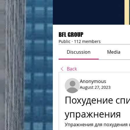
BFL GROUP
Public
·
112 members
Discussion
Media
Back
Anonymous
August 27, 2023
Похудение спи
упражнения
Упражнения для похудения с