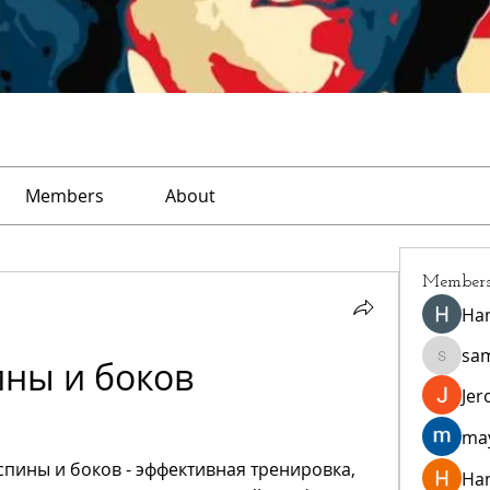
Members
About
Member
Ha
sa
ны и боков 
sampar
Jer
ma
пины и боков - эффективная тренировка, 
Ha