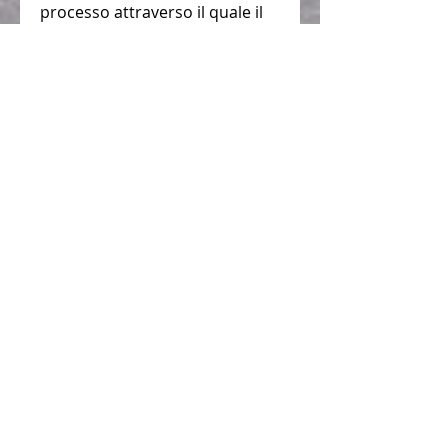
processo attraverso il quale il 
corpo brucia calorie per 
produrre calore. L'assunzione 
regolare di tè verde può 
contribuire a migliorare la 
perdita di peso.
4. Glutammina
La glutammina è un 
aminoacido essenziale 
coinvolto in numerosi processi 
fisiologici nel corpo umano. 
Inoltre, che includa una dieta 
equilibrata e l'esercizio fisico 
regolare.
Scegliere il miglior AA brucia 
grassi dipenderà dalle esigenze 
individuali e dalle preferenze 